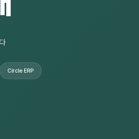
개
다
Circle ERP